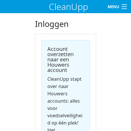
CleanUpp
MENU
Home
Inloggen
Functies
Account
Klanten
overzetten
naar een
Tarieven
Houwers
account
Support
CleanUpp stapt
over naar
Houwers
Contact
accounts: alles
voor
Klant worden
voedselveilighei
d op één plek!
Log in
Het