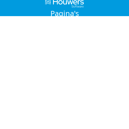
Pagina's
Home
Functies van de app
Support
Contact
Algemene Voorwaarden
Privacy
Contact
CleanIT Solutions BV
Emrikweg 9
2031 BT Haarlem
Nederland